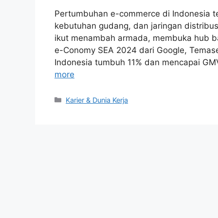
Pertumbuhan e-commerce di Indonesia t
kebutuhan gudang, dan jaringan distribusi.
ikut menambah armada, membuka hub bar
e-Conomy SEA 2024 dari Google, Temase
Indonesia tumbuh 11% dan mencapai GMV 
more
Kategori
Karier & Dunia Kerja