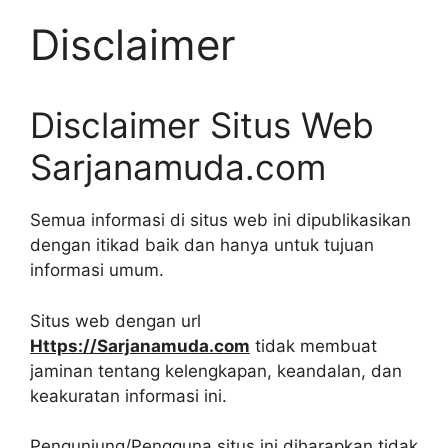
Disclaimer
Disclaimer Situs Web
Sarjanamuda.com
Semua informasi di situs web ini dipublikasikan
dengan itikad baik dan hanya untuk tujuan
informasi umum.
Situs web dengan url
Https://Sarjanamuda.com
tidak membuat
jaminan tentang kelengkapan, keandalan, dan
keakuratan informasi ini.
Pengunjung/Pengguna situs ini diharapkan tidak