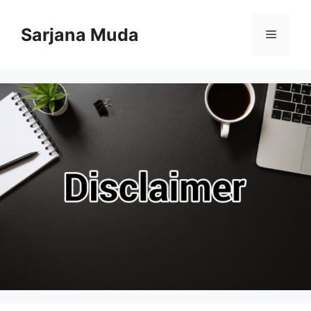
Langsung
ke
Sarjana Muda
Menu
isi