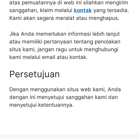
atas pemuatannya di web ini silahkan mengirim
sanggahan, klaim melalui
kontak
yang tersedia.
Kami akan segera meralat atau menghapus.
Jika Anda memerlukan informasi lebih lanjut
atau memiliki pertanyaan tentang penolakan
situs kami, jangan ragu untuk menghubungi
kami melalui email atau kontak.
Persetujuan
Dengan menggunakan situs web kami, Anda
dengan ini menyetujui sanggahan kami dan
menyetujui ketentuannya.