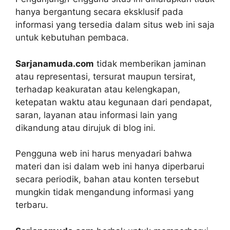
hanya bergantung secara eksklusif pada
informasi yang tersedia dalam situs web ini saja
untuk kebutuhan pembaca.
Sarjanamuda.com
tidak memberikan jaminan
atau representasi, tersurat maupun tersirat,
terhadap keakuratan atau kelengkapan,
ketepatan waktu atau kegunaan dari pendapat,
saran, layanan atau informasi lain yang
dikandung atau dirujuk di blog ini.
Pengguna web ini harus menyadari bahwa
materi dan isi dalam web ini hanya diperbarui
secara periodik, bahan atau konten tersebut
mungkin tidak mengandung informasi yang
terbaru.