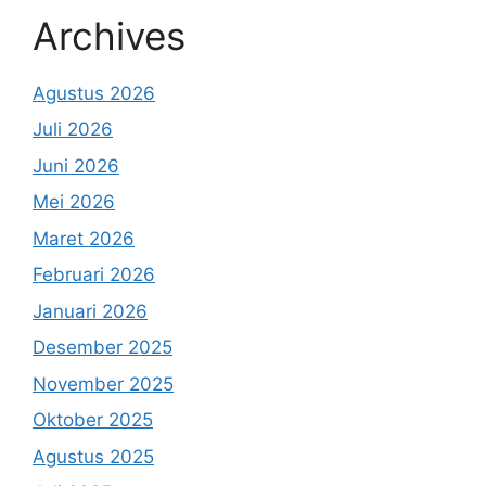
Archives
Agustus 2026
Juli 2026
Juni 2026
Mei 2026
Maret 2026
Februari 2026
Januari 2026
Desember 2025
November 2025
Oktober 2025
Agustus 2025