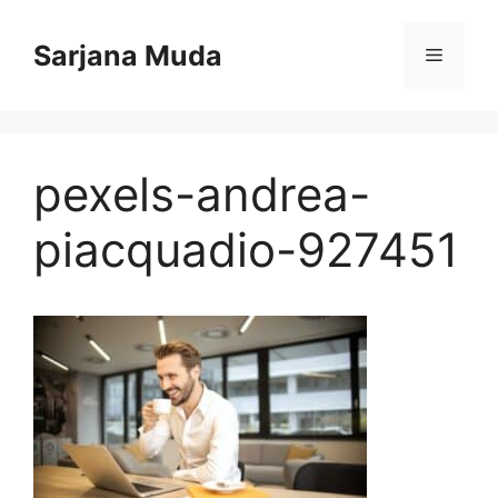
Langsung
ke
Sarjana Muda
Menu
isi
pexels-andrea-
piacquadio-927451