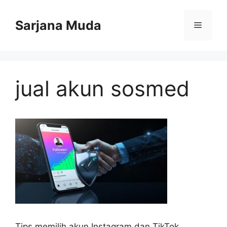
Langsung
ke
Sarjana Muda
Menu
isi
jual akun sosmed
Tips memilih akun Instagram dan TikTok