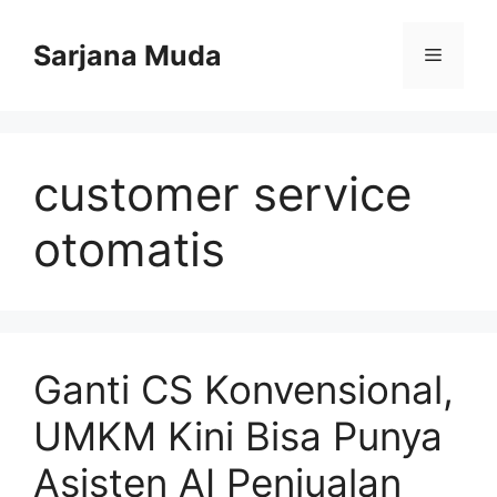
Langsung
ke
Sarjana Muda
Menu
isi
customer service
otomatis
Ganti CS Konvensional,
UMKM Kini Bisa Punya
Asisten AI Penjualan