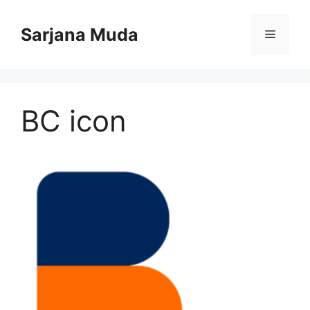
Langsung
ke
Sarjana Muda
Menu
isi
BC icon