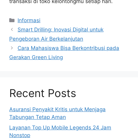
transaksi di toko kelontongmu setiap hari.
Kategori
Informasi
Smart Drilling: Inovasi Digital untuk
Pengeboran Air Berkelanjutan
Cara Mahasiswa Bisa Berkontribusi pada
Gerakan Green Living
Recent Posts
Asuransi Penyakit Kritis untuk Menjaga
Tabungan Tetap Aman
Layanan Top Up Mobile Legends 24 Jam
Nonstop