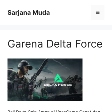
Langsung
ke
Sarjana Muda
Menu
isi
Garena Delta Force
Beli Delta Coin Aman di VocaGame Cepat dan