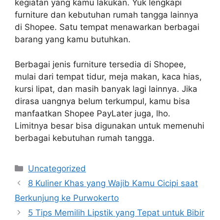
kegiatan yang kamu lakukan. Yuk lengkapi
furniture dan kebutuhan rumah tangga lainnya
di Shopee. Satu tempat menawarkan berbagai
barang yang kamu butuhkan.
Berbagai jenis furniture tersedia di Shopee,
mulai dari tempat tidur, meja makan, kaca hias,
kursi lipat, dan masih banyak lagi lainnya. Jika
dirasa uangnya belum terkumpul, kamu bisa
manfaatkan Shopee PayLater juga, lho.
Limitnya besar bisa digunakan untuk memenuhi
berbagai kebutuhan rumah tangga.
Kategori
Uncategorized
8 Kuliner Khas yang Wajib Kamu Cicipi saat
Berkunjung ke Purwokerto
5 Tips Memilih Lipstik yang Tepat untuk Bibir