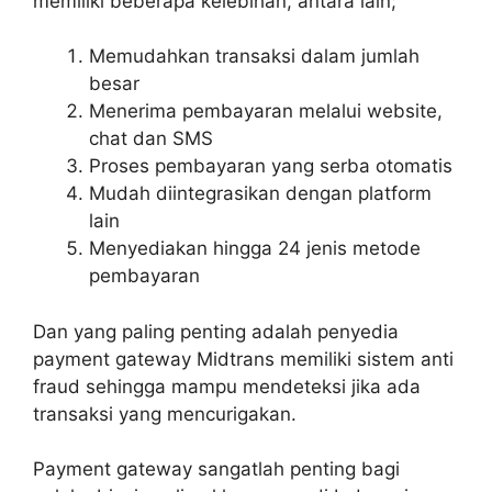
memiliki beberapa kelebihan, antara lain;
Memudahkan transaksi dalam jumlah
besar
Menerima pembayaran melalui website,
chat dan SMS
Proses pembayaran yang serba otomatis
Mudah diintegrasikan dengan platform
lain
Menyediakan hingga 24 jenis metode
pembayaran
Dan yang paling penting adalah penyedia
payment gateway Midtrans memiliki sistem anti
fraud sehingga mampu mendeteksi jika ada
transaksi yang mencurigakan.
Payment gateway sangatlah penting bagi