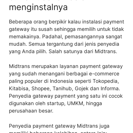
menginstalnya
Beberapa orang berpikir kalau instalasi payment
gateway itu susah sehingga memilih untuk tidak
memakainya. Padahal, pemasangannya sangat
mudah. Semua tergantung dari jenis penyedia
yang Anda pilih. Salah satunya dari Midtrans.
Midtrans merupakan layanan payment gateway
yang sudah menangani berbagai e-commerce
paling populer di Indonesia seperti Tokopedia,
Kitabisa, Shopee, Tanihub, Gojek dan Informa.
Penyedia gateway payment yang satu ini cocok
digunakan oleh startup, UMKM, hingga
perusahaan besar.
Penyedia payment gateway Midtrans juga