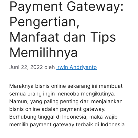
Payment Gateway:
Pengertian,
Manfaat dan Tips
Memilihnya
Juni 22, 2022
oleh
Irwin Andriyanto
Maraknya bisnis online sekarang ini membuat
semua orang ingin mencoba mengikutinya.
Namun, yang paling penting dari menjalankan
bisnis online adalah payment gateway.
Berhubung tinggal di Indonesia, maka wajib
memilih payment gateway terbaik di Indonesia.