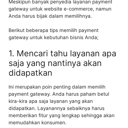
Meskipun banyak penyedia layanan payment
gateway untuk website e-commerce, namun
Anda harus bijak dalam memilihnya.
Berikut beberapa tips memilih payment
gateway untuk kebutuhan bisnis Anda;
1. Mencari tahu layanan apa
saja yang nantinya akan
didapatkan
Ini merupakan poin penting dalam memilih
payment gateway. Anda harus paham betul
kira-kira apa saja layanan yang akan
didapatkan. Layanannya sebaiknya harus
memberikan fitur yang lengkap sehingga akan
memudahkan konsumen.