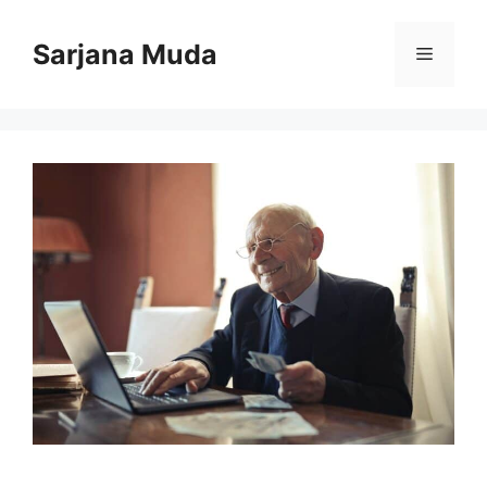
Langsung
ke
Sarjana Muda
Menu
isi