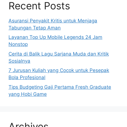
Recent Posts
Asuransi Penyakit Kritis untuk Menjaga
Tabungan Tetap Aman
Layanan Top Up Mobile Legends 24 Jam
Nonstop
Cerita di Balik Lagu Sarjana Muda dan Kritik
Sosialnya
7 Jurusan Kuliah yang Cocok untuk Pesepak
Bola Profesional
Tips Budgeting Gaji Pertama Fresh Graduate
yang Hobi Game
Archives