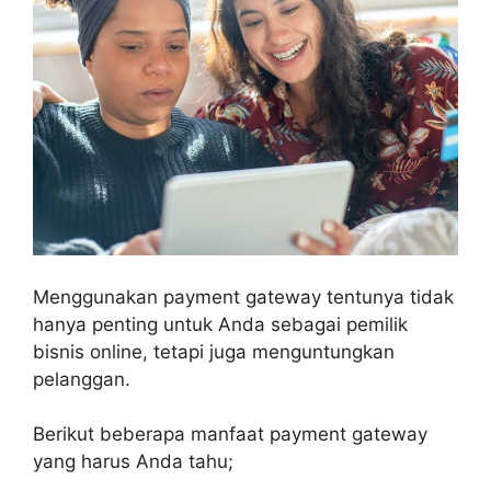
Menggunakan payment gateway tentunya tidak
hanya penting untuk Anda sebagai pemilik
bisnis online, tetapi juga menguntungkan
pelanggan.
Berikut beberapa manfaat payment gateway
yang harus Anda tahu;