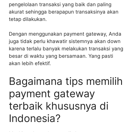
pengelolaan transaksi yang baik dan paling
akurat sehingga berapapun transaksinya akan
tetap dilakukan.
Dengan menggunakan payment gateway, Anda
juga tidak perlu khawatir sistemnya akan down
karena terlalu banyak melakukan transaksi yang
besar di waktu yang bersamaan. Yang pasti
akan lebih efektif.
Bagaimana tips memilih
payment gateway
terbaik khususnya di
Indonesia?